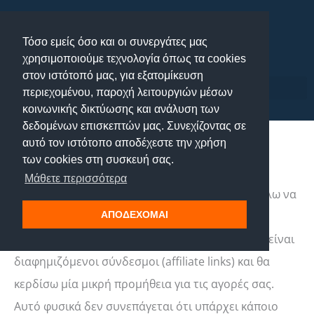
Μετάβαση
στο
Τόσο εμείς όσο και οι συνεργάτες μας
περιεχόμενο
χρησιμοποιούμε τεχνολογία όπως τα cookies
στον ιστότοπό μας, για εξατομίκευση
περιεχομένου, παροχή λειτουργιών μέσων
κοινωνικής δικτύωσης και ανάλυση των
δεδομένων επισκεπτών μας. Συνεχίζοντας σε
αυτό τον ιστότοπο αποδέχεστε την χρήση
ΑΠΟΠΟΙΗΣΗ ΕΥΘΥΝΗΣ ΔΙΑΦΗΜΙΖΟΜΕΝΩΝ
των cookies στη συσκευή σας.
ΣΥΝΔΕΣΜΩΝ (AFFILIATE DISCLAIMER)
Μάθετε περισσότερα
Για να είμαι πλήρης ειλικρινής και διαφανής, θέλω να
πω εκ των προτέρων ότι ορισμένα προϊόντα και
ΑΠΟΔΕΧΟΜΑΙ
σύνδεσμοι με προϊόντα σε αυτόν τον ιστότοπο είναι
διαφημιζόμενοι σύνδεσμοι (affiliate links) και θα
κερδίσω μία μικρή προμήθεια για τις αγορές σας.
Αυτό φυσικά δεν συνεπάγεται ότι υπάρχει κάποιο