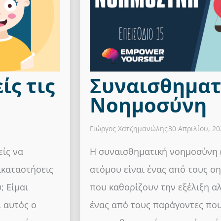
ίς τις
Συναισθηματ
Νοημοσύνη
Γιώργος Χατζημανώλης
30 Απριλίου, 20
είς να
Η συναισθηματική νοημοσύνη (e
τικαταστήσεις
ατόμου είναι ένας από τους σ
; Είμαι
που καθορίζουν την εξέλιξη αλ
ι αυτός ο
ένας από τους παράγοντες που