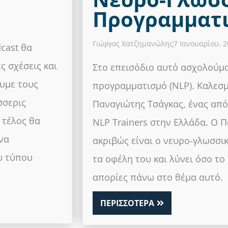
Προγραμματι
Γιώργος Χατζημανώλης
7 Ιανουαρίου, 
cast θα
ς σχέσεις και
Στο επεισόδιο αυτό ασχολούμα
υμε τους
προγραμματισμό (NLP). Καλεσμ
σσερις
Παναγιώτης Τσάγκας, ένας από
 τέλος θα
NLP Trainers στην Ελλάδα. Ο Π
να
ακριβώς είναι ο νευρο-γλωσσι
ου τύπου
τα οφέλη του και λύνει όσο τ
απορίες πάνω στο θέμα αυτό.
ΠΕΡΙΣΣΟΤΕΡΑ