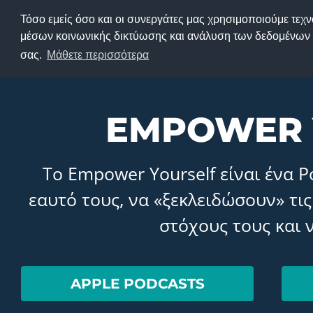
Μετάβαση
Τόσο εμείς όσο και οι συνεργάτες μας χρησιμοποιούμε τεχ
ΑΡΧΙΚΗ
ΣΧΕΤΙΚΑ
PODCAST
στο
μέσων κοινωνικής δικτύωσης και ανάλυση των δεδομένων ε
σας.
Μάθετε περισσότερα
περιεχόμενο
EMPOWER 
Το Empower Yourself είναι ένα 
εαυτό τους, να «ξεκλειδώσουν» τις
στόχους τους και 
APPLE PODCASTS