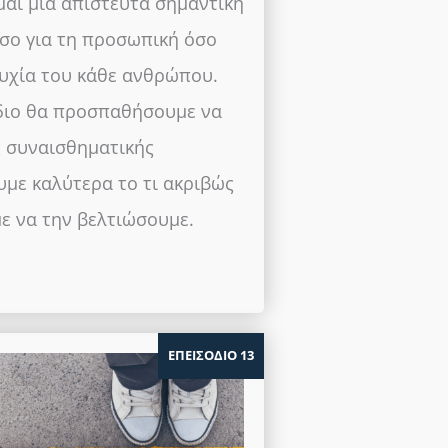
αι μία απίστευτα σημαντική
όσο για τη προσωπική όσο
τυχία του κάθε ανθρώπου.
διο θα προσπαθήσουμε να
ς συναισθηματικής
με καλύτερα το τι ακριβώς
με να την βελτιώσουμε.
ΕΠΕΙΣΟΔΙΟ 13