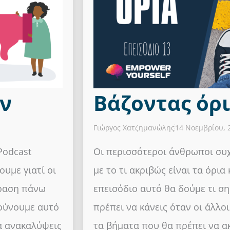
ν
Βάζοντας όρ
Γιώργος Χατζημανώλης
14 Νοεμβρίου, 
Podcast
Οι περισσότεροι άνθρωποι συ
ουμε γιατί οι
με το τι ακριβώς είναι τα όρια κ
δραση πάνω
επεισόδιο αυτό θα δούμε τι σημ
φρύνουμε αυτό
πρέπει να κάνεις όταν οι άλλοι
α ανακαλύψεις
τα βήματα που θα πρέπει να α